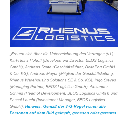
„Freuen sich über die Unterzeichnung des Vertrages (v.l.):
Karl-Heinz Hohoff (Development Director, BEOS Logistics
GmbH), Andreas Stolte (Geschäftsführer, DeltaPort GmbH
& Co. KG), Andreas Mayer (Mitglied der Geschäftsleitung,
Rhenus Warehousing Solutions SE & Co.
KG), Ingo Steves
(Managing Partner, BEOS Logistics GmbH), Alexander
Schmid (Head of Development, BEOS Logistics GmbH) und
Pascal Laucht (Investment Manager, BEOS Logistics
GmbH).
Hinweis: Gemäß der 3-G-Regel waren alle
Personen auf dem Bild geimpft, genesen oder getestet.