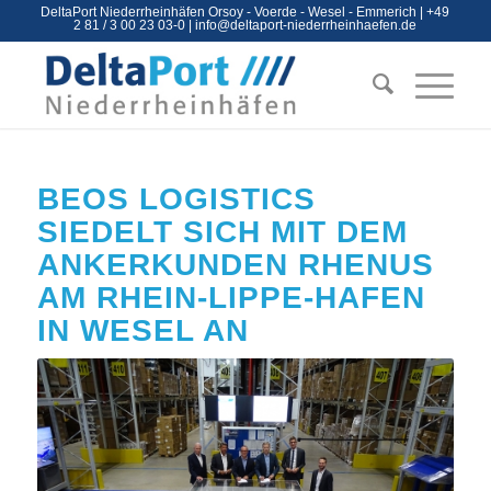
DeltaPort Niederrheinhäfen Orsoy - Voerde - Wesel - Emmerich | +49
2 81 / 3 00 23 03-0 |
info@deltaport-niederrheinhaefen.de
BEOS LOGISTICS
SIEDELT SICH MIT DEM
ANKERKUNDEN RHENUS
AM RHEIN-LIPPE-HAFEN
IN WESEL AN