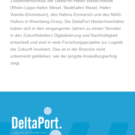
Zusammenschluss der DeltaPort Häfen Wesel/Voerde
(Rhein-Lippe-Hafen Wesel, Stadthafen Wesel, Hafen
Voerde-Emmelsum), des Hafens Emmerich und des NIAG-
Hafens in Rheinberg-Orsoy. Die DeltaPort Niederrheinhäfen
haben sich in den vergangenen Jahren zu einem Vorreiter
in den Zukunftsfeldern Digitalisierung und Nachhaltigkeit
entwickelt und sind in viele Forschungsprojekte zur Logistik
der Zukunft involviert. Das ist in der Branche nicht
unbemerkt geblieben, wie der jüngste Ansiedlungserfolg
zeigt.