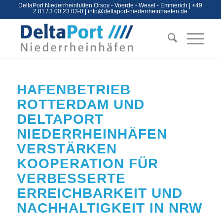
DeltaPort Niederrheinhäfen Orsoy - Voerde - Wesel - Emmerich | +49
2 81 / 3 00 23 03-0 |
info@deltaport-niederrheinhaefen.de
HAFENBETRIEB
ROTTERDAM UND
DELTAPORT
NIEDERRHEINHÄFEN
VERSTÄRKEN
KOOPERATION FÜR
VERBESSERTE
ERREICHBARKEIT UND
NACHHALTIGKEIT IN NRW