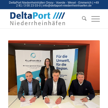
DeltaPort Niederrheinhäfen Orsoy - Voerde - Wesel - Emmerich | +49
2 81 / 3 00 23 03-0 |
info@deltaport-niederrheinhaefen.de