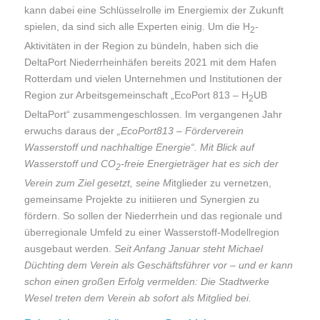
kann dabei eine Schlüsselrolle im Energiemix der Zukunft
spielen, da sind sich alle Experten einig. Um die H
-
2
Aktivitäten in der Region zu bündeln, haben sich die
DeltaPort Niederrheinhäfen bereits 2021 mit dem Hafen
Rotterdam und vielen Unternehmen und Institutionen der
Region zur Arbeitsgemeinschaft „EcoPort 813 – H
UB
2
DeltaPort“ zusammengeschlossen. Im vergangenen Jahr
erwuchs daraus der
„EcoPort813 – Förderverein
Wasserstoff und nachhaltige Energie“. Mit Blick auf
Wasserstoff und CO
-freie Energieträger hat es sich der
2
Verein zum Ziel gesetzt, seine M
itglieder zu vernetzen,
gemeinsame Projekte zu initiieren und Synergien zu
fördern. So sollen der Niederrhein und das regionale und
überregionale Umfeld zu einer Wasserstoff-Modellregion
ausgebaut werden.
Seit Anfang Januar steht Michael
Düchting dem Verein als Geschäftsführer vor – und er kann
schon einen großen Erfolg vermelden: Die Stadtwerke
Wesel treten dem Verein ab sofort als Mitglied bei.