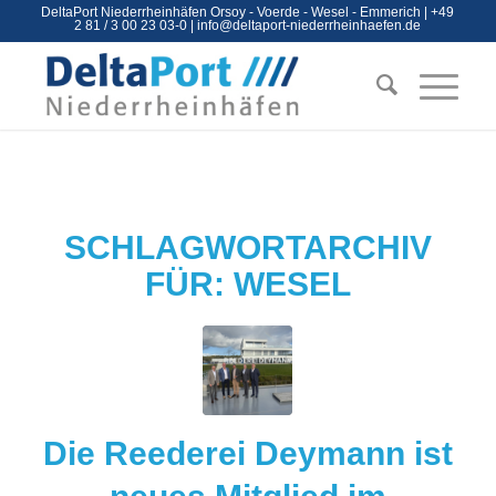
DeltaPort Niederrheinhäfen Orsoy - Voerde - Wesel - Emmerich | +49
2 81 / 3 00 23 03-0 |
info@deltaport-niederrheinhaefen.de
SCHLAGWORTARCHIV
FÜR:
WESEL
Die Reederei Deymann ist